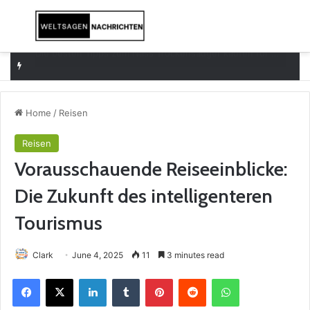
Menu
Se
Effizienz und Sicherheit: Strategien für das Moderne Büro
Home
/
Reisen
Reisen
Vorausschauende Reiseeinblicke:
Die Zukunft des intelligenteren
Tourismus
Clark
June 4, 2025
11
3 minutes read
Facebook
X
LinkedIn
Tumblr
Pinterest
Reddit
WhatsApp